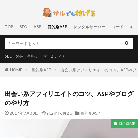
TOP
SEO
ASP
目的別ASP
レンタルサーバー
コード
ポリ
SEO
外注
有料テーマ
２ティア
HOME
目的別ASP
出会い系アフィリエイトのコツ、ASPやブ
出会い系アフィリエイトのコツ、ASPやブログ
のやり方
2017年9月30日
2020年6月2日
目的別ASP
目的別ASP