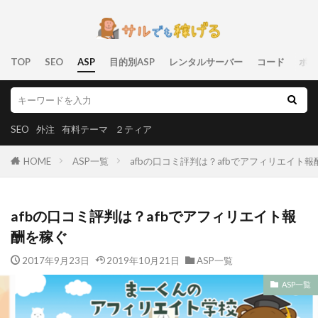
TOP
SEO
ASP
目的別ASP
レンタルサーバー
コード
ポリ
SEO
外注
有料テーマ
２ティア
HOME
ASP一覧
afbの口コミ評判は？afbでアフィリエイト報
afbの口コミ評判は？afbでアフィリエイト報
酬を稼ぐ
2017年9月23日
2019年10月21日
ASP一覧
ASP一覧